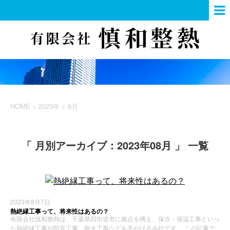
HOME
>
2023年
>
8月
「 月別アーカイブ：2023年08月 」 一覧
2023年8月7日
熱絶縁工事って、将来性はあるの？
有限会社慎和整熱は、千葉県四街道市に拠点を構え、保冷・保温工事といっ
た熱絶縁工事や防音工事、耐火工事などを手がける会社です。 この記事で