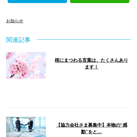
お知らせ
関連記事
桜にまつわる言葉は、たくさんあり
ます！
千葉県四街道市に事務所を構え、
保温工事などの熱絶縁工事を手が
ける『有限会社慎和整熱』です。
春らんま …
【協力会社さま募集中】本物の“感
動”をと…