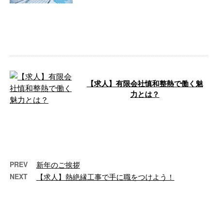
現在開催中のＦＩＦＡワールドカ
ップ２０２２。 今月２日に行な
われた強豪スペインとの試合は後
半戦で逆転 …
【求人】有限会社慎和整熱で働く魅
力とは？
千葉県四街道市を拠点に熱絶縁工
事を請け負う弊社では、ただいま
新規スタッフを募集中です。 今
回は、求職 …
PREV
新年のご挨拶
NEXT
【求人】熱絶縁工事で手に職をつけよう！