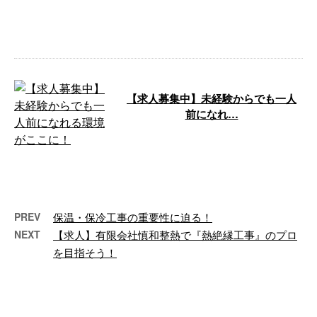
『新しい職場でうまくやっていけ
るのか不安』という方も多いかと
思います。 …
【求人募集中】未経験からでも一人
前になれ…
木犀の甘い香りがただよう季節と
なりましたが、皆さまはいかがお
過ごしでしょうか。 さて、今回
は現在求職 …
PREV
保温・保冷工事の重要性に迫る！
NEXT
【求人】有限会社慎和整熱で『熱絶縁工事』のプロ
を目指そう！