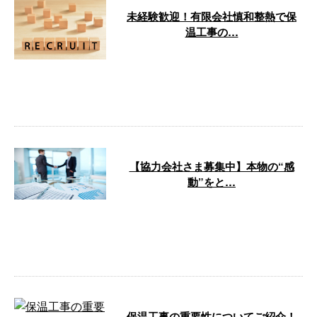
未経験歓迎！有限会社慎和整熱で保
温工事の…
未経験でも大丈夫！あなたも有限
会社慎和整熱で専門スキルを身に
つけませんか？ 弊社は学歴や経
験を一切問 …
【協力会社さま募集中】本物の“感
動”をと…
現在開催中のＦＩＦＡワールドカ
ップ２０２２。 今月２日に行な
われた強豪スペインとの試合は後
半戦で逆転 …
保温工事の重要性についてご紹介！