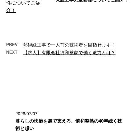
千葉県四街道市で活躍する有限会
社慎和整熱は、関東一円で保温工
事に特化し、高い技術を提供する
専門業者で …
PREV
熱絶縁工事で一人前の技術者を目指せます！
NEXT
【求人】有限会社慎和整熱で働く魅力とは？
最近の投稿
2026/07/07
暮らしの快適を裏で支える、慎和整熱の40年続く技
術と想い